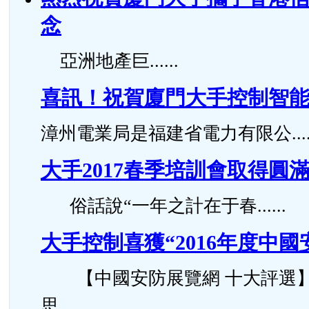
念
亞洲地產巨......
喜訊！祝賀廈門大手控制智
漳州電業局是福建省電力有限公.....
大手2017春季培訓會取得圓
俗話說“一年之計在于春......
大手控制喜獲“2016年度中
【中國安防展覽網 十大評選】
思......