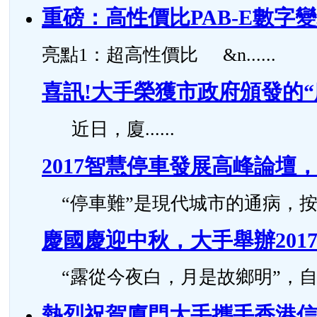
重磅：高性價比PAB-E數字
亮點1：超高性價比 &n......
喜訊!大手榮獲市政府頒發的
近日，廈......
2017智慧停車發展高峰論
“停車難”是現代城市的通病，按照國
慶國慶迎中秋，大手舉辦201
“露從今夜白，月是故鄉明”，自古..
熱烈祝賀廈門大手攜手香港