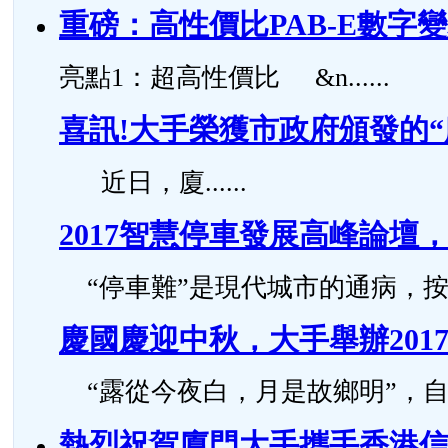
重磅：高性價比PAB-E數字
亮點1：超高性價比 &n......
喜訊!大手榮獲市政府頒發的
近日，廈......
2017智慧停車發展高峰論
“停車難”是現代城市的通病，按照國
慶國慶迎中秋，大手舉辦201
“露從今夜白，月是故鄉明”，自古..
熱烈祝賀廈門大手攜手香港