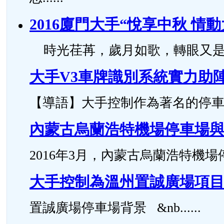
2016廈門大手“悅享中秋 情
時光荏苒，歲月如歌，轉眼又
大手V3車牌識別系統實力助
【導語】大手控制作為著名的停車場管
內蒙古烏蘭浩特機場停車場
2016年3月，內蒙古烏蘭浩特機場停
大手控制為溫州置誠廣場項
置誠廣場停車場背景 &nb......