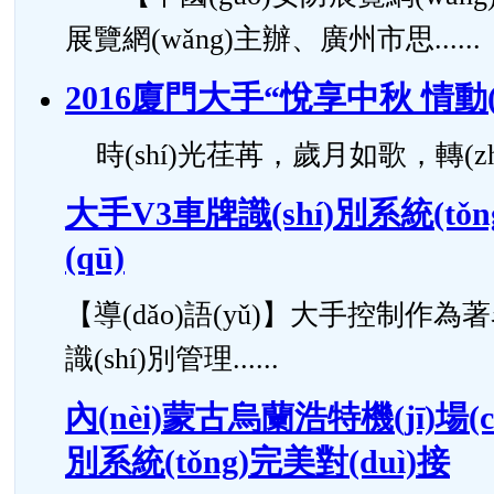
展覽網(wǎng)主辦、廣州市思......
2016廈門大手“悅享中秋 情動
時(shí)光荏苒，歲月如歌，轉(zhuǎ
大手V3車牌識(shí)別系統(t
(qū)
【導(dǎo)語(yǔ)】大手控制作為
識(shí)別管理......
內(nèi)蒙古烏蘭浩特機(jī)場(c
別系統(tǒng)完美對(duì)接