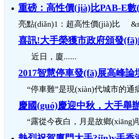
重磅：高性價(jià)比PAB-E
亮點(diǎn)1：超高性價(jià)比 &n..
喜訊!大手榮獲市政府頒發(fā)的“
近日，廈......
2017智慧停車發(fā)展高峰
“停車難”是現(xiàn)代城市的通病，按照
慶國(guó)慶迎中秋，大手舉辦
“露從今夜白，月是故鄉(xiāng)明”，
熱烈祝賀廈門大手?jǐn)y手香港