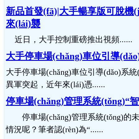
新品首發(fā)|大手暢享版可脫機(jī)
來(lái)襲
近日，大手控制重磅推出視頻......
大手停車場(chǎng)車位引導(dǎo)
大手停車場(chǎng)車位引導(dǎo)系統(
異軍突起，近年來(lái)憑......
停車場(chǎng)管理系統(tǒng)
停車場(chǎng)管理系統(tǒng)的未來(
情況呢？筆者認(rèn)為“......