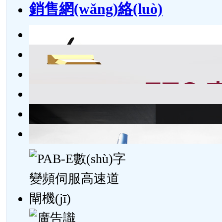
銷售網(wǎng)絡(luò)