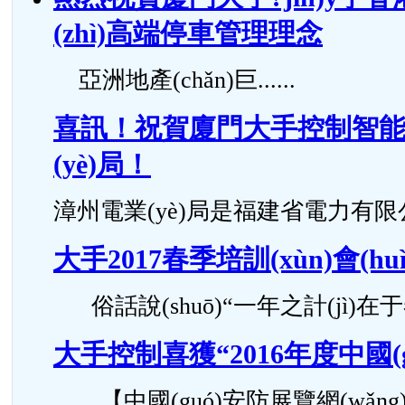
(zhì)高端停車管理理念
亞洲地產(chǎn)巨......
喜訊！祝賀廈門大手控制智能化停
(yè)局！
漳州電業(yè)局是福建省電力有限公..
大手2017春季培訓(xùn)會(h
俗話說(shuō)“一年之計(jì)在于春..
大手控制喜獲“2016年度中國(g
【中國(guó)安防展覽網(wǎng)