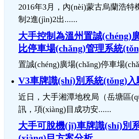
2016年3月，內(nèi)蒙古烏蘭浩特機(
制2進(jìn)2出......
大手控制為溫州置誠(chéng)廣場(
比停車場(chǎng)管理系統(tǒn
置誠(chéng)廣場(chǎng)停車場(chǎn
V3車牌識(shí)別系統(tǒng)
近日，大手湘潭地稅局（岳塘區(qū)）智
訊，項(xiàng)目成功安......
大手可脫機(jī)車牌識(shí)別系
(xiàng)目方案分析