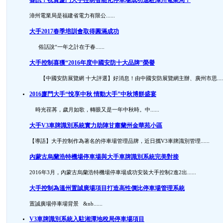
漳州電業局是福建省電力有限公......
大手2017春季培訓會取得圓滿成功
俗話說“一年之計在于春......
大手控制喜獲“2016年度中國安防十大品牌”榮譽
【中國安防展覽網 十大評選】好消息！由中國安防展覽網主辦、廣州市思.....
2016廈門大手“悅享中秋 情動大手”中秋博餅盛宴
時光荏苒，歲月如歌，轉眼又是一年中秋時。中......
大手V3車牌識別系統實力助陣甘肅蘭州金華苑小區
【導語】大手控制作為著名的停車場管理品牌，近日攜V3車牌識別管理......
內蒙古烏蘭浩特機場停車場與大手車牌識別系統完美對接
2016年3月，內蒙古烏蘭浩特機場停車場成功安裝大手控制2進2出......
大手控制為溫州置誠廣場項目打造高性價比停車場管理系統
置誠廣場停車場背景 &nb......
V3車牌識別系統入駐湘潭地稅局停車場項目