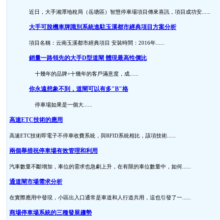
近日，大手湘潭地稅局（岳塘區）智慧停車場項目傳來喜訊，項目成功安......
大手可脫機車牌識別系統進駐玉溪都市經典項目方案分析
項目名稱：云南玉溪都市經典項目 安裝時間：2016年......
銷量一路領先的大手D型道閘 體現最高性價比
十幾年的品牌+十幾年的客戶滿意度，成......
你永遠想象不到，道閘可以有多"B"格
停車場如果是一個大......
高速ETC技術的應用
高速ETC技術即電子不停車收費系統，與RFID系統相比，該項技術......
兩個舉措祝停車場有效管理和利用
汽車數量不斷增加，車位的需求也急劇上升，在有限的車位數量中，如何......
通道閘市場需求分析
在實際應用中發現，小區出入口通常是車道和人行道共用，這也引發了一......
商場停車場系統的三種發展趨勢