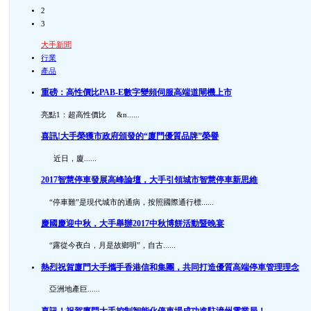
2
3
大手新聞
行業
產品
重磅：高性價比PAB-E數字變頻伺服高端道閘機上市
亮點1：超高性價比 &n......
喜訊!大手榮獲市政府頒發的“廈門優質品牌”榮譽
近日，廈......
2017智慧停車發展高峰論壇，大手引領城市智慧停車新思維
“停車難”是現代城市的通病，按照國際通行標......
慶國慶迎中秋，大手舉辦2017中秋博餅活動暨晚宴
“露從今夜白，月是故鄉明”，自古......
熱烈祝賀廈門大手攜手香港信和集團，共同打造優質高端停車管理理念
亞洲地產巨......
喜訊！祝賀廈門大手控制智能化停車場成功進駐漳州電業局！