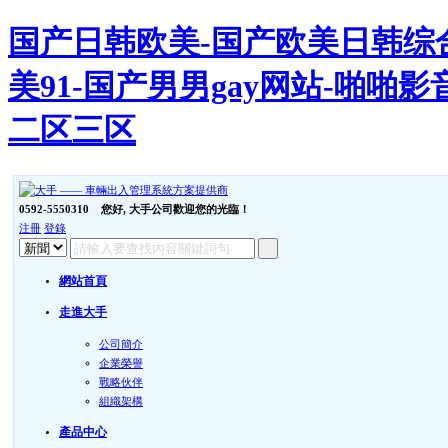
国产日韩欧美-国产欧美日韩综合
美91-国产男男gay网站-啪
二区三区
0592-5550310
您好, 大手公司歡迎您的光臨！
注冊
登錄
網站首頁
走進大手
公司簡介
企業榮譽
戰略伙伴
組織架構
產品中心