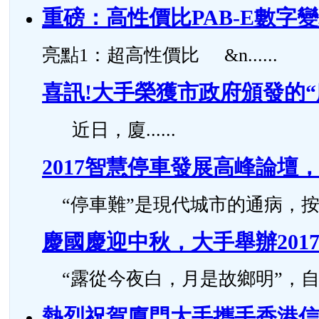
重磅：高性價比PAB-E數字
亮點1：超高性價比 &n......
喜訊!大手榮獲市政府頒發的
近日，廈......
2017智慧停車發展高峰論
“停車難”是現代城市的通病，按照國
慶國慶迎中秋，大手舉辦201
“露從今夜白，月是故鄉明”，自古..
熱烈祝賀廈門大手攜手香港