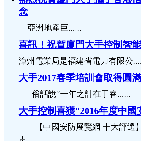
念
亞洲地產巨......
喜訊！祝賀廈門大手控制智
漳州電業局是福建省電力有限公.....
大手2017春季培訓會取得圓
俗話說“一年之計在于春......
大手控制喜獲“2016年度中
【中國安防展覽網 十大評選】
思......